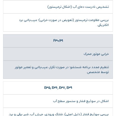
تشخیص نادرست دمای آب (اشکال ترمیستور)
بررسی مقاومت ترمیستور (تعویض در صورت خرابی)؛ عیب‌یاابی برد
الکتریکی.
F30/31
خرابی موتور محرک
تنظیم مجدد برنامه شستشو؛ در صورت تکرار، عیب‌یاابی و تعمیر موتور
توسط متخصص.
E35, E36, E37, E39
اشکال در سوئیچ فشار و سنسور سطح آب
بررسی سوئیچ فشار (دلیل اصلی)، شلنگ ورودی، جریان آب، شیر برقی و برد.