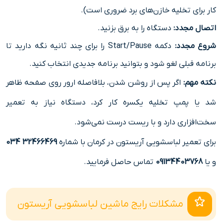
کار برای تخلیه خازن‌های برد ضروری است).
اتصال مجدد:
دستگاه را به برق بزنید.
شروع مجدد:
دکمه Start/Pause را برای چند ثانیه نگه دارید تا
برنامه قبلی لغو شود و بتوانید برنامه جدیدی انتخاب کنید.
نکته مهم:
اگر پس از روشن شدن، بلافاصله ارور روی صفحه ظاهر
شد یا پمپ تخلیه یکسره کار کرد، دستگاه نیاز به تعمیر
سخت‌افزاری دارد و با ریست درست نمی‌شود.
برای تعمیر لباسشویی آریستون در کرمان با شماره
32466469 034
و یا
09134403768
تماس حاصل فرمایید.
مشکلات رایج ماشین لباسشویی آریستون