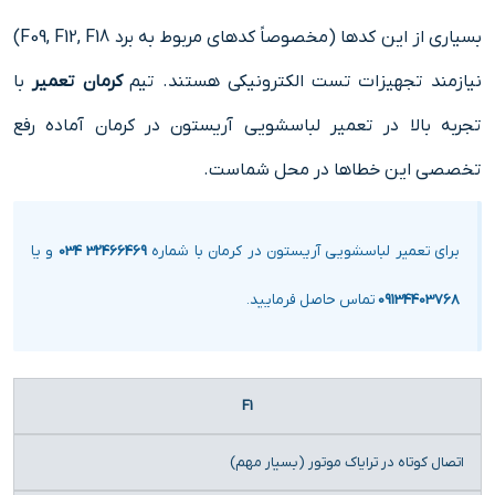
بسیاری از این کدها (مخصوصاً کدهای مربوط به برد F09, F12, F18)
نیازمند تجهیزات تست الکترونیکی هستند. تیم
کرمان تعمیر
با
تجربه بالا در تعمیر لباسشویی آریستون در کرمان آماده رفع
تخصصی این خطاها در محل شماست.
برای تعمیر لباسشویی آریستون در کرمان با شماره
32466469 034
و یا
09134403768
تماس حاصل فرمایید.
کد خطا
علت بروز
راه حل و
F1
خطا
تعمیر
اتصال کوتاه در ترایاک موتور (بسیار مهم)