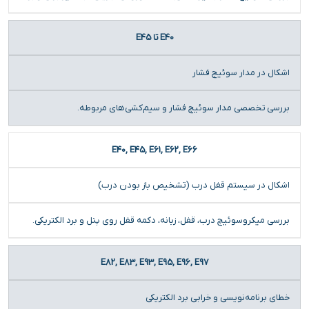
E40 تا E45
اشکال در مدار سوئیچ فشار
بررسی تخصصی مدار سوئیچ فشار و سیم‌کشی‌های مربوطه.
E40, E45, E61, E62, E66
اشکال در سیستم قفل درب (تشخیص باز بودن درب)
بررسی میکروسوئیچ درب، قفل، زبانه، دکمه قفل روی پنل و برد الکتریکی.
E82, E83, E93, E95, E96, E97
خطای برنامه‌نویسی و خرابی برد الکتریکی