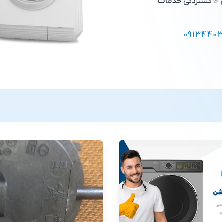
✅ گستردگی خدمات
0913440