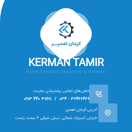
KERMAN TAMIR
Home Services repairing in kerman
تلفن‌های تماس پشتیبانی سایت:
32466469 - 034 / 3768 440 0913
آدرس کرمان تعمیر:
خیابان آسیاباد شمالی، نبش شرقی 6 سمت راست