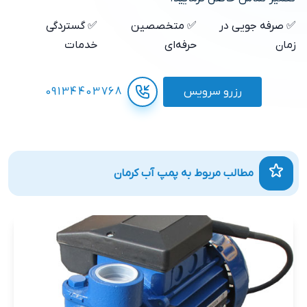
✅ صرفه جویی در
✅ متخصصین
✅ گستردگی
زمان
حرفه‌ای
خدمات
رزرو سرویس
09134403768
مطالب مربوط به پمپ آب کرمان