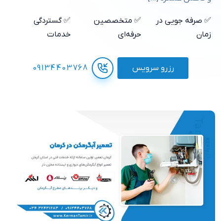
✅ صرفه جویی در
✅ متخصصین
✅ گستردگی
زمان
حرفه‌ای
خدمات
رزرو سرویس
09134403768