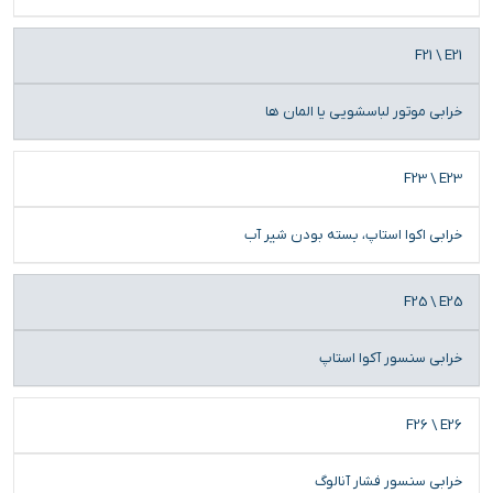
F21 \ E21
خرابی موتور لباسشویی یا المان ها
F23 \ E23
خرابی اکوا استاپ، بسته بودن شیر آب
F25 \ E25
خرابی سنسور آکوا استاپ
F26 \ E26
خرابی سنسور فشار آنالوگ