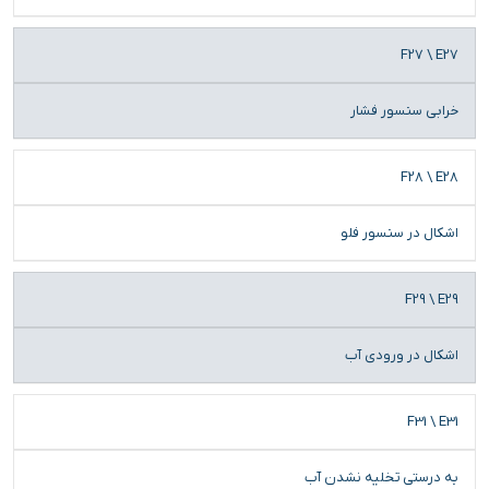
F27 \ E27
خرابی سنسور فشار
F28 \ E28
اشکال در سنسور فلو
F29 \ E29
اشکال در ورودی آب
F31 \ E31
به درستی تخلیه نشدن آب