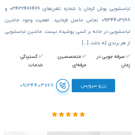
لباسشویی بوش کرمان با شماره تلفن‌های: 03432466469 و
09134403768 تماس حاصل فرمایید. اهمیت وجود ماشین
لباسشویی در خانه بر کسی پوشیده نیست. ماشین لباسشویی
از هر برندی که باشد، […]
✅ صرفه جویی در
✅ متخصصین
✅ گستردگی
زمان
حرفه‌ای
خدمات
رزرو سرویس
09134403768