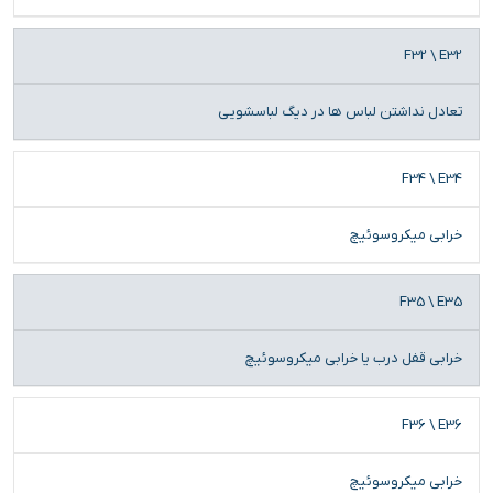
F32 \ E32
تعادل نداشتن لباس ها در دیگ لباسشویی
F34 \ E34
خرابی میکروسوئیچ
F35 \ E35
خرابی قفل درب یا خرابی میکروسوئیچ
F36 \ E36
خرابی میکروسوئیچ