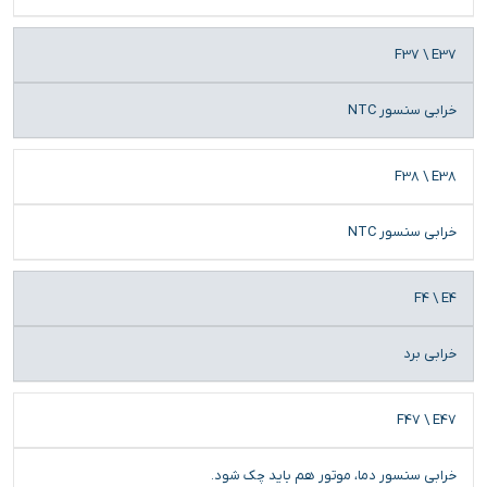
F37 \ E37
خرابی سنسور NTC
F38 \ E38
خرابی سنسور NTC
F4 \ E4
خرابی برد
F47 \ E47
خرابی سنسور دما، موتور هم باید چک شود.