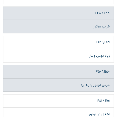
F48 \ E48
خرابی موتور
F49 \ E49
زیاد بودن ولتاژ
F50 \ E50
خرابی موتور یا رله برد
F51 \ E51
اشکال در موتور