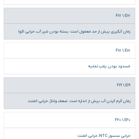
F17 \ E17
زمان آبگیری بیش از حد معمول است. بسته بودن شیر آب، خرابی اکوا
F18 \ E18
مسدود بودن پمپ تخلیه
F19 \ E19
زمان گرم کردن آب بیش از اندازه است. ضعف ولتاژ، خرابی المنت
F20 \ E20
خرابی سنسور NTC، خرابی المنت