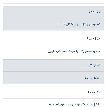
F57 \ E57
کم بودن ولتاژ برق یا اشکال در برد
F58 \ E58
خطای سنسور D3 یا سرعت چرخاندن پایین
F59 \ E59
اشکال در برد
F60 \ E60
اشکال در حسگر گردش و سنسور کف درام