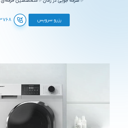
✅ صرفه جویی در زمان
✅ متخصصین حرفه‌ای
✅
رزرو سرویس
3768