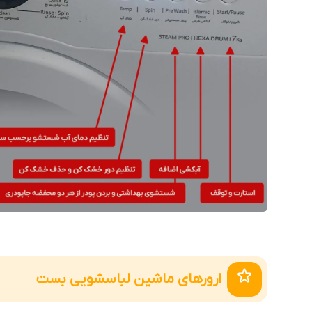
ارورهای ماشین لباسشویی بست