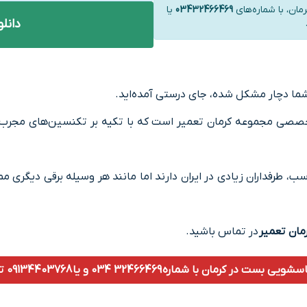
ن، با شماره‌های
03432466469
یا
دانل
صی مجموعه کرمان تعمیر است که با تکیه بر تکنسین‌های مجرب، 
ب، طرفداران زیادی در ایران دارند اما مانند هر وسیله برقی دیگر
مان تعمیر
در تماس باشید.
 با شماره 32466469 034 و یا 09134403768 تماس حاصل فرمایید.