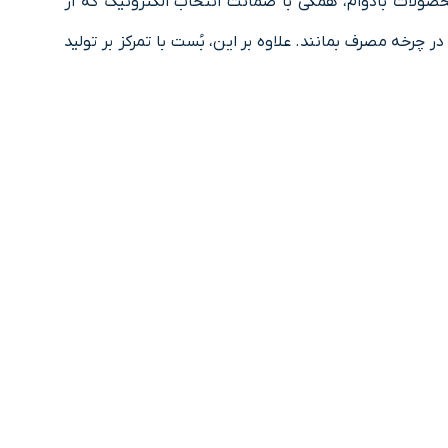
حصولات بادوام،‌ همگی با ضمانت انتخاب الکترونیک که از
رخه مصرف بمانند. علاوه بر این، بُست با تمرکز بر تولید