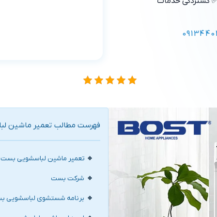
 گستردگی خدمات
0913440
فهرست مطالب تعمیر ماشین لب
تعمیر ماشین لباسشویی بست د
شرکت بست
برنامه شستشوی لباسشویی بست 7 کی