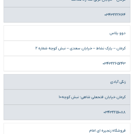
03432226164
دوو پلاس
کرمان – پارک نشاط – خیابان سعدی – نبش کوچه شماره 2
03432265243
زنگی آبادی
کرمان خیابان فتحعلی شاهی؛ نبش کوچه10
03432251088
فروشگاه زنجیره ای امام