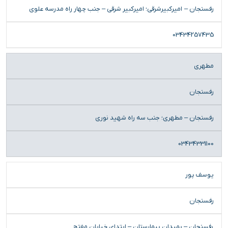
رفسنجان – امیرکبیرشرقی؛ امیرکبیر شرقی – جنب چهار راه مدرسه علوی
03434257435
مطهری
رفسنجان
رفسنجان – مطهری؛ جنب سه راه شهید نوری
03434331100
یوسف پور
رفسنجان
رفسنجان – بمیدان بیمارستان – ابتدای خیابان مفتح