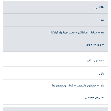
طالقانی
بم
بم – خیابان طالقانی – جنب چهارراه آزادگان
03444219337
مهدی رحمانی
راور
راور – خیابان ولیعصر – نبش ولیعصر 15
03433730132