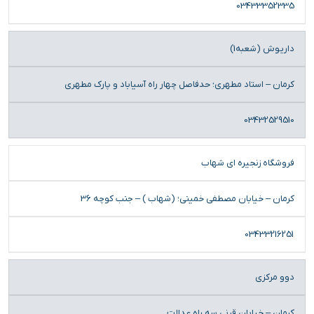
03433352335
داریوش (شعبه1)
کرمان – استاد مطهری؛ حدفاصل چهار راه آسیاباد و پارک مطهری
03432529510
فروشگاه زنجیره ای شهاب
كرمان – خيابان مصطفی خمینی؛ (شهاب ) – جنب کوچه 36
03433216251
دوو مرکزی
كرمان – خيابان قرني سه راه عدالت