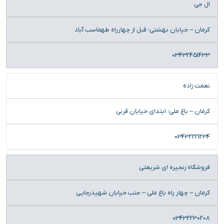
ال جی
کرمان – خیابان بهشتی؛ قبل از چهارراه طهماسب آباد
03432451433
نعمت زاده
کرمان – باغ ملی؛ ابتدای خیابان قرنی
03432221234
فروشگاه زنجیره ای شریعتی
کرمان – چهار راه باغ ملی – جنب خیابان شهیدرجایی
03432230208