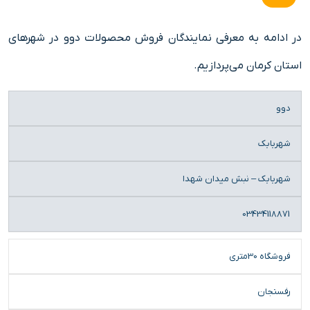
در ادامه به معرفی نمایندگان فروش محصولات دوو در شهرهای
استان کرمان می‌پردازیم.
نام
شهر
آدرس
تلفن
دوو
فروشگاه
فروشگاه
دوو
شهربابک
شهربابک – نبش ميدان شهدا
03434118871
فروشگاه 30متری
رفسنجان