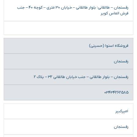
رفسنجان – طالقانی؛ بلوار طالقانی – خیابان 30 متری – کوچه 40 – جنب
فرش الماس کویر
فروشگاه اسنوا (حسینی)
رفسنجان
رفسنجان – بلوار طالقانی – جنب خیابان طالقانی 32 – پلاک 2
03434262585
امیرکبیر
رفسنجان