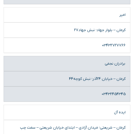
امیر
کرمان – بلوار جهاد؛ نبش جهاد27
03432727766
برادران نجمی
کرمان – خیابان 24آذر؛ نبش کوچه44
03432454345
ایده آل
کرمان – شریعتی؛ میدان آزادی – ابتدای خیابان شریعتی – سمت چپ