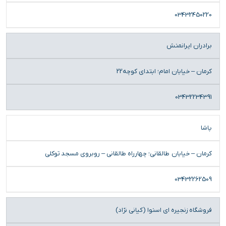
03432450220
برادران ایرانمنش
کرمان – خیابان امام؛ ابتدای کوچه22
03432234391
پاشا
کرمان – خیابان طالقانی؛ چهارراه طالقاني – روبروی مسجد توکلی
03432262509
فروشگاه زنجیره ای اسنوا (کیانی نژاد)