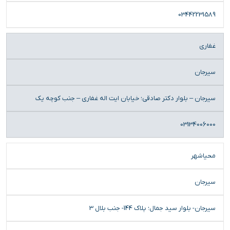
03442231589
غفاری
سیرجان
سیرجان – بلوار دکتر صادقی؛ خیابان ایت اله غفاری – جنب کوچه یک
03134006000
محیاشهر
سیرجان
سیرجان- بلوار سید جمال؛ پلاک 144- جنب بلال 3