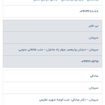
03434288078
بی نظیر
سیرجان
سیرجان – خیابان ولیعصر؛ چهار راه جانبازان – جنب طالقانی جنوبی
03442205295
صادقی
سیرجان
سیرجان – دکتر صادقی؛ جنب کوچه شهید مقیمی