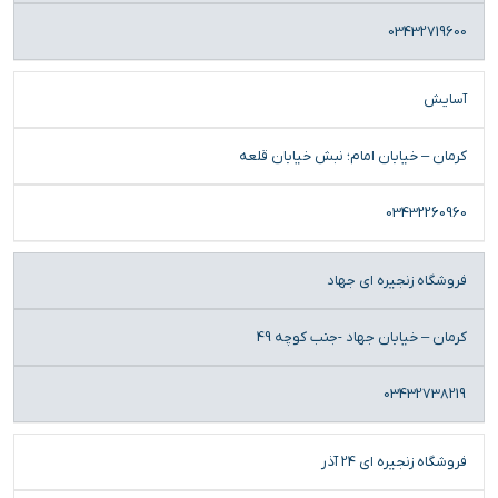
03432719600
آسایش
کرمان – خیابان امام؛ نبش خیابان قلعه
03432260960
فروشگاه زنجیره ای جهاد
کرمان – خیابان جهاد -جنب کوچه 49
03432738219
فروشگاه زنجیره ای 24 آذر