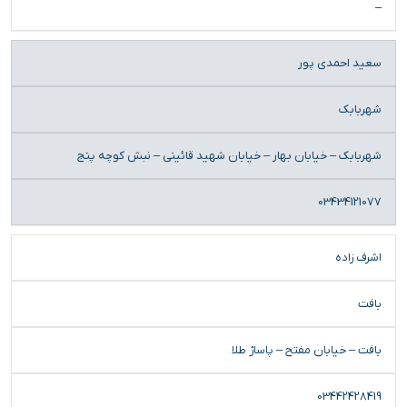
–
سعید احمدی پور
شهربابک
شهربابک – خیابان بهار – خیابان شهید قائینی – نبش کوچه پنج
03434121077
اشرف زاده
بافت
بافت – خیابان مفتح – پاساژ طلا
03442428419