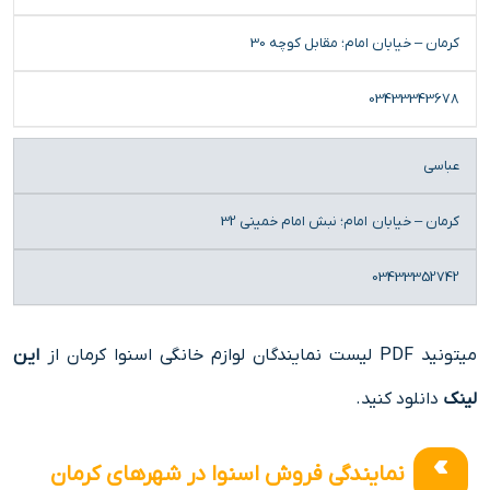
کرمان – خیابان امام؛ مقابل کوچه 30
03433343678
عباسی
کرمان – خیابان امام؛ نبش امام خمینی 32
03433352742
میتونید PDF لیست نمایندگان لوازم خانگی اسنوا کرمان از
این
لینک
دانلود کنید.
نمایندگی فروش اسنوا در شهرهای کرمان