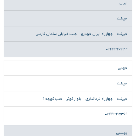
ایران
جیرفت
جیرفت – چهارراه ایران خودرو – جنب خیابان سلمان فارسی
03443261942
جهانی
جیرفت
جیرفت – چهارراه فرمانداری – بلوار کوثر – جنب کوچه 1
03443215369
بهشتی