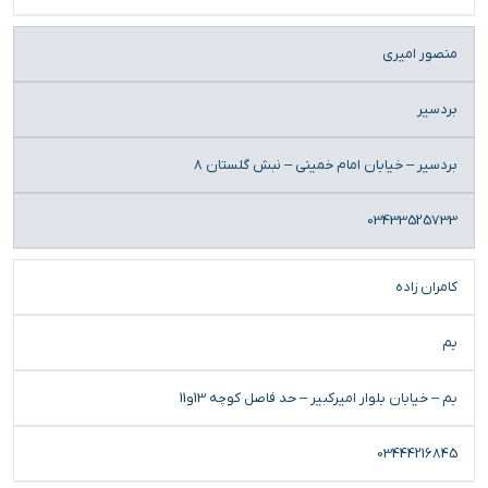
منصور امیری
بردسیر
بردسیر – خیابان امام خمینی – نبش گلستان 8
03433525733
کامران زاده
بم
بم – خیابان بلوار امیرکبیر – حد فاصل کوچه 13و11
03444216845