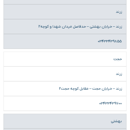
زرند
زرند – خیابان بهشتی – حدفاصل میدان شهدا و کوچه2
03433439855
حجت
زرند
زرند – خیابان حجت – مقابل کوچه حجت2
03433439700
بهشتی