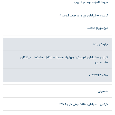
فروشگاه زنجیره ای فیروزه
کرمان – خیابان فیروزه؛ جنب کوچه 3
03432483053
چاوش زاده
کرمان – خیابان شریعتی؛ چهارراه سمیه – مقابل ساختمان پزشکان
متخصص
03432446510
حسینی
کرمان – خیابان امام؛ نبش کوچه 35