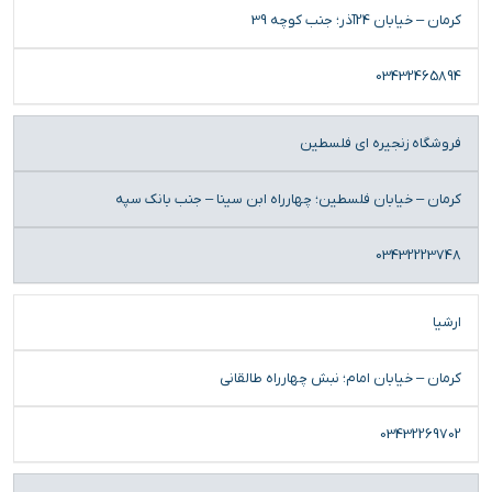
کرمان – خیابان 24آذر؛ جنب کوچه 39
03432465894
فروشگاه زنجیره ای فلسطین
کرمان – خیابان فلسطین؛ چهارراه ابن سینا – جنب بانک سپه
03432223748
ارشیا
کرمان – خیابان امام؛ نبش چهارراه طالقانی
03432269702