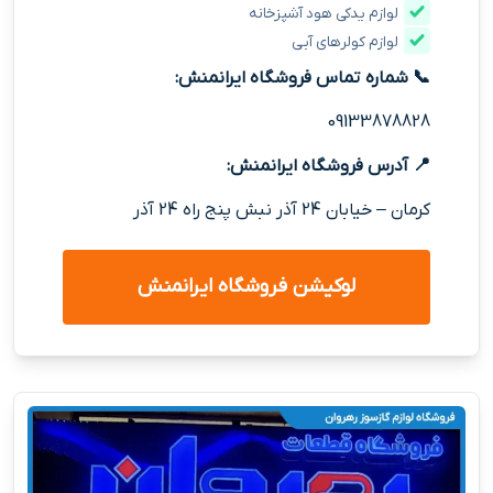
لوازم یدکی هود آشپزخانه
لوازم کولرهای آبی
📞 شماره تماس فروشگاه
ایرانمنش
:
09133878828
📍 آدرس فروشگاه
ایرانمنش
:
کرمان – خیابان 24 آذر نبش پنج راه 24 آذر
لوکیشن فروشگاه
ایرانمنش