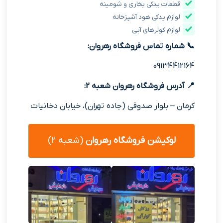
قطعات یدکی بخاری و شومینه
لوازم یدکی هود آشپزخانه
لوازم کولرهای آبی
📞 شماره تماس فروشگاه رهروان:
09134412164
📍 آدرس فروشگاه رهروان شعبه 2:
کرمان – بلوار صدوقی (جاده تهران)، خیابان دخانیات
لوکیشن فروشگاه رهروان
(شعبه 2)