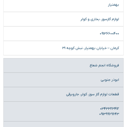
بهمنیار
لوازم گازسوز، بخاری و کولر
09136600400
کرمان – خیابان بهمنیار، نبش کوچه 31
فروشگاه انجم شعاع
ابوذر جنوبی
قطعات لوازم گاز سوز، کولر، جاروبرقی
0343323412
09139969643