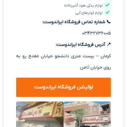
لوازم یدکی هود آشپزخانه
لوازم کولرهای آبی
📞 شماره تماس فروشگاه
ایراندوست
:
03432736005
📍 آدرس فروشگاه
ایراندوست
:
کرمان – بیست متری دانشجو خیابان مفتح رو به
روی خیابان ثامن
لوکیشن فروشگاه
ایراندوست