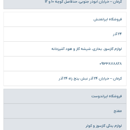
کرمان – خیابان ابوذر جنوبی، حدفاصل کوچه 10 و 12
فروشگاه ایرانمنش
24 آذر
لوازم گازسوز، بخاری، شیشه گاز و هود آشپزخانه
09133878828
کرمان – خیابان 24 آذر نبش پنج راه 24 آذر
فروشگاه ایراندوست
مفتح
لوازم یدگی گازسوز و کولر