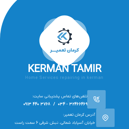
KERMAN TAMIR
Home Services repairing in kerman
تلفن‌های تماس پشتیبانی سایت:
32466469 - 034 / 3768 440 0913
آدرس کرمان تعمیر:
خیابان آسیاباد شمالی، نبش شرقی 6 سمت راست