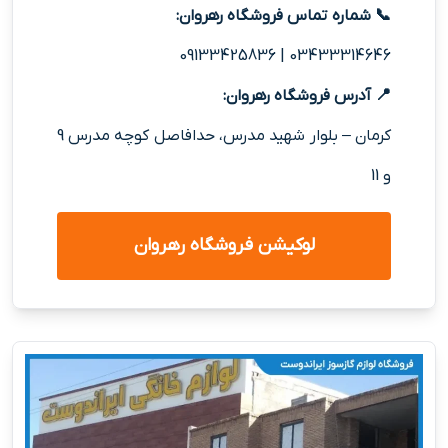
📞 شماره تماس فروشگاه رهروان:
09133425836
|
03433314646
📍 آدرس فروشگاه رهروان:
کرمان – بلوار شهید مدرس، حدافاصل کوچه مدرس 9
و 11
لوکیشن فروشگاه رهروان