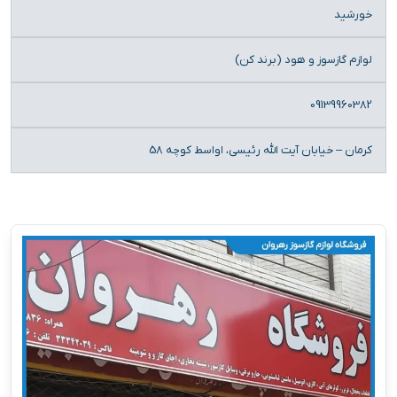
خورشید
لوازم گازسوز و هود (برند کن)
09139960382
کرمان – خیابان آیت الله رئیسی، اواسط کوچه 58