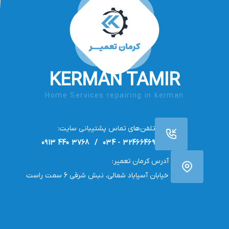
KERMAN TAMIR
Home Services repairing in kerman
تلفن‌های تماس پشتیبانی سایت:
32466469 - 034 / 3768 440 0913
آدرس کرمان تعمیر:
خیابان آسیاباد شمالی، نبش شرقی 6 سمت راست