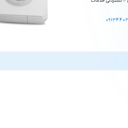
✅ گستردگی خدمات
0913440