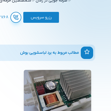
✅ صرفه جویی در زمان
✅ متخصصین حرفه‌ای
رزرو سرویس
3768
مطالب مربوط به برد لباسشویی بوش