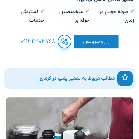
✅ صرفه جویی در
✅ متخصصین
✅ گستردگی
زمان
حرفه‌ای
خدمات
رزرو سرویس
09134403768
مطالب مربوط به تعمیر پمپ در کرمان