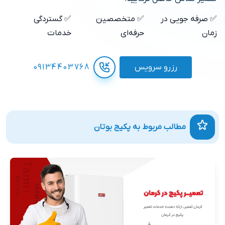
✅ صرفه جویی در
✅ متخصصین
✅ گستردگی
زمان
حرفه‌ای
خدمات
رزرو سرویس
09134403768
مطالب مربوط به پکیج بوتان