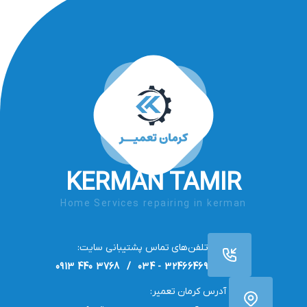
KERMAN TAMIR
Home Services repairing in kerman
تلفن‌های تماس پشتیبانی سایت:
32466469 - 034 / 3768 440 0913
آدرس کرمان تعمیر: