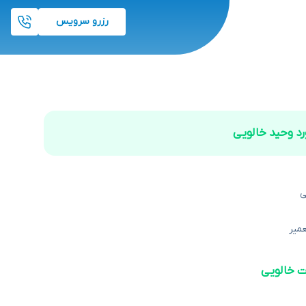
رزرو سرویس
د وحید خالویی
ی
میر
ت خالویی