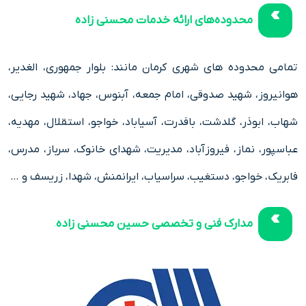
محدوده‌های ارائه خدمات محسنی زاده
تمامی محدوده های شهری کرمان مانند: بلوار جمهوری، الغدیر،
هوانیروز، شهید صدوقی، امام جمعه، آبنوس، جهاد، شهید رجایی،
شهاب، ابوذر، گلدشت، باقدرت، آسیاباد، خواجو، استقلال، مهدیه،
عباسپور، نماز، فیروزآباد، مدیریت، شهدای خانوک، سرباز، مدرس،
فابریک، خواجو، دستغیب، سراسیاب، ایرانمنش، شهدا، زریسف و …
مدارک فنی و تخصصی حسین محسنی زاده