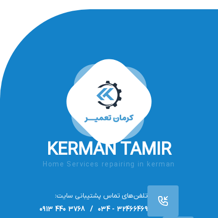
KERMAN TAMIR
Home Services repairing in kerman
تلفن‌های تماس پشتیبانی سایت:
32466469 - 034 / 3768 440 0913