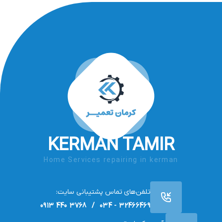
KERMAN TAMIR
Home Services repairing in kerman
تلفن‌های تماس پشتیبانی سایت:
32466469 - 034 / 3768 440 0913