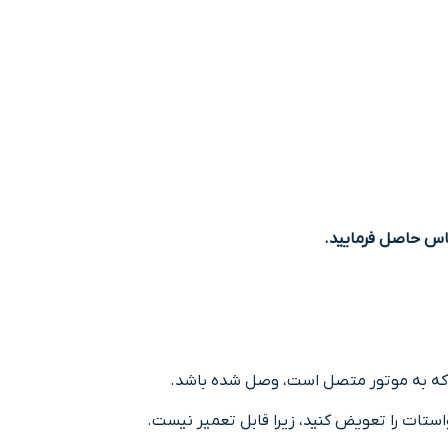
س حاصل فرمایید.
رواﺳﺘﺎت را ﺗﻌﻮﯾﺾ ﮐﻨﯿﺪ، زﯾﺮا قابل ﺗﻌﻤﯿﺮ نیست.