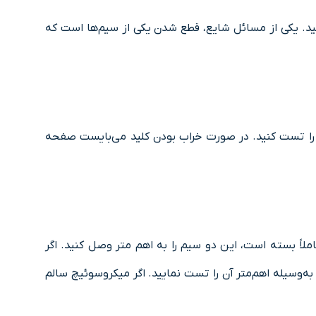
کنید. یکی از مسائل شایع، ﻗﻄﻊ شدن ﯾﮑﯽ از سیم‌ها است که
ﯿﺪ را ﺗﺴﺖ ﮐﻨﯿﺪ. در ﺻﻮرت ﺧﺮاب ﺑﻮدن ﮐﻠﯿﺪ می‌بایست ﺻﻔﺤﻪ
ملاً ﺑﺴﺘﻪ اﺳﺖ، اﯾﻦ دو ﺳﯿﻢ را ﺑﻪ اﻫﻢ ﻣﺘﺮ وصل کنید. اﮔﺮ
‌وسیله اهم‌متر آن را ﺗﺴﺖ ﻧﻤﺎﯾﯿﺪ. اﮔﺮ ﻣﯿﮑﺮوﺳﻮﺋﯿﭻ ﺳﺎﻟﻢ