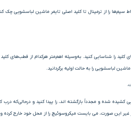
ﺒﺎط سیم‌ها را از ﺗﺮﻣﯿﻨﺎل ﺗﺎ ﮐﻠﯿﺪ اﺻﻠﯽ ﺗﺎﯾﻤﺮ ماشین لباسشویی چک 
ي ﮐﻠﯿﺪ را ﺷﻨﺎﺳﺎﯾﯽ کنید. به‌وسیله اهم‌متر هرکدام از قطب‌های ﮐﻠ
 ماشین لباسشویی را به حالت اوﻟﯿﻪ برگردانید.
.
کشیده شده و مجدداً بازگشته اند، را پیدا کنید و درحالی‌که درب کا
ﻏﯿﺮ اﯾﻦ ﺻﻮرت، می بایست ﻣﯿﮑﺮوﺳﻮﺋﯿﭻ را از ﻣﺤﻞ خود ﺧﺎرج کرده و به