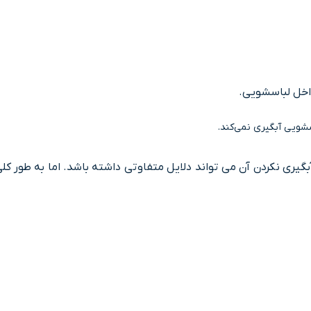
اخل لباسشویی.
شویی آﺑﮕﯿﺮي نمی‌کند.
گیری نکردن آن می تواند دلایل متفاوتی داشته باشد. اما به طور ک