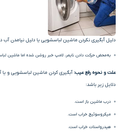
دلیل آبگیری نکردن ماشین لباسشویی یا دلیل نیامدن آب د
به‌محض ﺣﺮﮐﺖ دادن تایمر، ﻻﻣﭗ ﺧﺒﺮ روشن‌ شده اﻣﺎ ﻣﺎﺷﯿﻦ لباس
ﻋﻠﺖ و نحوه رﻓﻊ ﻋﯿﺐ:
آبگیری کردن ماشین لباسشویی و یا آب
دلایل زیر باشد:
درب ﻣﺎﺷﯿﻦ ﺑﺎز اﺳﺖ.
ﻣﯿﮑﺮوﺳﻮﺋﯿﭻ ﺧﺮاب اﺳﺖ.
ﻫﯿﺪرواﺳﺘﺎت ﺧﺮاب اﺳﺖ.