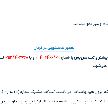
ﺘﺎت و ﺷﯿﺮ ﻗﻄﻊ ﺷﺪه اند.
تعمیر لباسشویی در کرمان
بیشتر و ثبت سرویس با شماره
03432466469
و یا
09134403768
تما
نمی‌شود.
ی‌بایست ﮐﻨﺘﺎﮐﺖ ﻣﺸﺘﺮك شماره (11) به (13)، ﮐﻪ ﺑﻪ ﻣﻮﺗﻮر ﻣﺘﺼﻞ اﺳﺖ، وﺻﻞ ﺷﺪه ﺑﺎﺷﺪ.
ﺗﺒﺎط ﮐﻨﺘﺎﮐﺖ ﻫﺎی ﻣﺬﮐﻮر را ﻣﺸﺎﻫﺪه کنید. اﮔﺮ ارﺗﺒﺎطی وجود ندارد، ﻫﯿﺪ