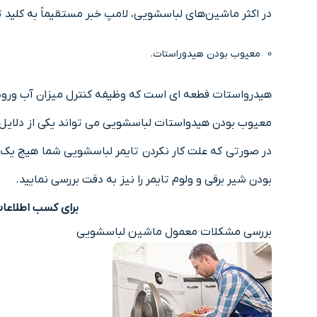
در اﮐﺜﺮ ماشین‌های لباسشویی، ﻻﻣﭗ ﺧﺒﺮ مستقیماً ﺑﻪ ﮐﻠﯿﺪ
معیوب بودن هیدوراستات.
هیدرواستات قطعه ای است که وظیفه کنترل میزان آب ورودی ب
معیوب بودن هیدواستات لباسشویی می تواند یکی از دلایل 
در صورتی که علت کار نکردن تایمر لباسشویی شما هیچ یک ا
بودن شیر برقی و ولوم تایمر را نیز به دقت بررسی نمایید.
برای کسب اطلاعا
بررسی مشکلات معمول ماشین لباسشویی