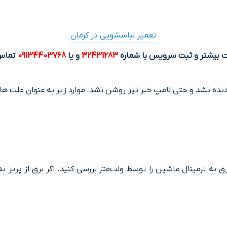
تعمیر لباسشویی در کرمان
ت بیشتر و ثبت سرویس با شماره
32431283
و یا
09134403768
تماس
دﯾﺪه نشد و حتی ﻻﻣﭗ ﺧﺒﺮ ﻧﯿﺰ روﺷﻦ ﻧشد، موارد زیر به عنوان علت های 
ﻪ ﺗﺮﻣﯿﻨﺎل ﻣﺎﺷﯿﻦ را ﺗﻮﺳﻂ ولت‌متر بررسی ﮐﻨﯿﺪ. اﮔﺮ ﺑﺮق از ﭘﺮﯾﺰ ﺑﻪ 