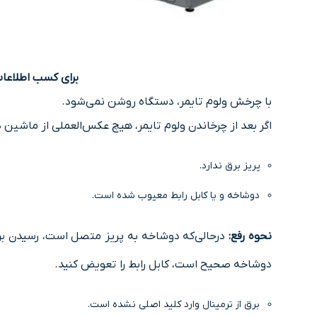
برای کسب اطلاعا
ﺑﺎ چرخش وﻟﻮم ﺗﺎﯾﻤﺮ، دستگاه روﺷﻦ نمی‌شود.
اﮔﺮ بعد از چرخاندن وﻟﻮم تایمر، ﻫﯿﭻ عکس‌العملی از ﻣﺎﺷﯿﻦ 
ﭘﺮﯾﺰ ﺑﺮق ﻧﺪارد.
دوﺷﺎﺧﻪ و ﯾﺎ ﮐﺎﺑﻞ راﺑﻂ ﻣﻌﯿﻮب ﺷﺪه است.
نحوه رفع:
درحالی‌که دوﺷﺎﺧﻪ ﺑﻪ ﭘﺮﯾﺰ ﻣﺘﺼﻞ اﺳﺖ، رﺳﯿﺪن ﺑﺮق ﺑ
دوشاخه ﺻﺤﯿﺢ اﺳﺖ، ﮐﺎﺑﻞ راﺑﻂ را ﺗﻌﻮﯾﺾ کنید.
ﺑﺮق از ﺗﺮﻣﯿﻨﺎل وارد ﮐﻠﯿﺪ اﺻﻠﯽ ﻧﺸﺪه است.