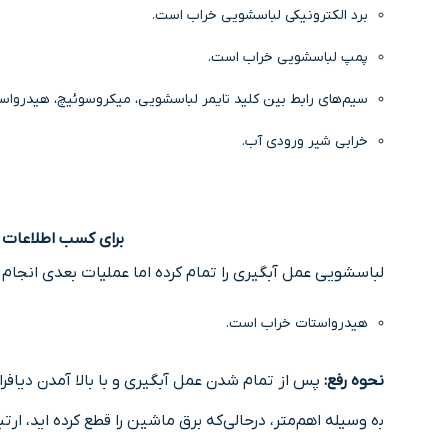
برد الکترونیکی لباسشویی خراب است.
پمپ لباسشویی خراب است.
سیم‌های راﺑﻂ ﺑﯿﻦ ﮐﻠﯿﺪ ﺗﺎﯾﻤﺮ لباسشویی، ﻣﯿﮑﺮوﺳﻮﺋﯿﭻ، ﻫﯿﺪرواﺳ
خرابی شیر ورودی آب.
برای کسب اطلاعات 
لباسشویی ﻋﻤﻞ آبگیری را تمام کرده اﻣﺎ عملیات ﺑﻌﺪی اﻧﺠﺎم 
ﻫﯿﺪرواﺳﺘﺎت ﺧﺮاب اﺳﺖ.
نحوه رﻓﻊ:
ﭘﺲ از تمام شدن عمل آﺑﮕﯿﺮی و ﺑﺎ ﺑﺎﻻ آﻣﺪن دﯾﺎﻓﺮاﮔﻢ درون ﻫﯿﺪرواﺳﺘﺎت، م
ﺑه وسیله اهم‌متر، درحالی‌که ﺑﺮق ﻣﺎﺷﯿﻦ را ﻗﻄﻊ کرده اید، ار