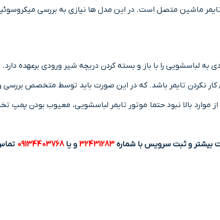
 ﺗﺎﯾﻤﺮ ماشین ﻣﺘﺼﻞ اﺳﺖ. در اﯾﻦ مدل ها ﻧﯿﺎزي ﺑﻪ بررسی ﻣﯿﮑﺮوﺳﻮﺋ
ه لباسشویی را با باز و بسته کردن دریچه شیر ورودی برعهده دارد.
کار نکردن تایمر باشد. که در این صورت باید توسط متخصص بررسی و
ز موارد بالا نبود حتما موتور تایمر لباسشویی، معیوب بودن پمپ ت
ت بیشتر و ثبت سرویس با شماره
32431283
و یا
09134403768
تماس