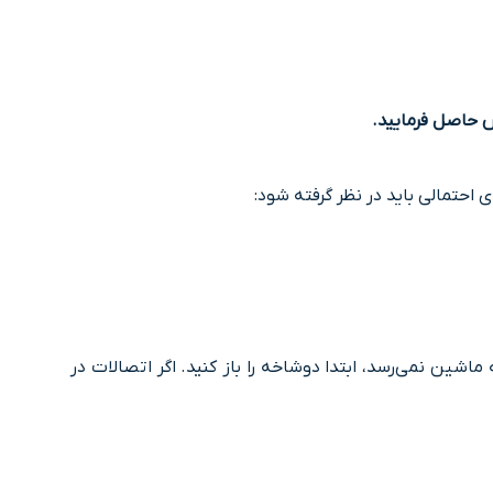
 حاصل فرمایید.
احتمالی باید در نظر گرفته شود:
ﻣﺎﺷﯿﻦ نمی‌رسد، اﺑﺘﺪا دوشاخه را باز کنید. اﮔﺮ اﺗﺼﺎﻻت در