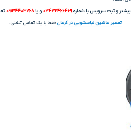
بیشتر و ثبت سرویس با شماره
03432466469
و یا
09134403768
تما
تعمیر ماشین لباسشویی در کرمان
فقط با یک تماس تلفنی.