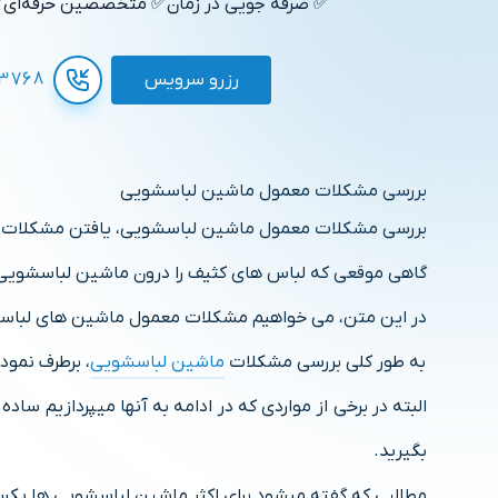
✅ صرفه جویی در زمان
✅ متخصصین حرفه‌ای
✅
رزرو سرویس
3768
بررسی مشکلات معمول ماشین لباسشویی
بررسی مشکلات معمول ماشین لباسشویی، یافتن مشکلات
گاهی موقعی که لباس های کثیف را درون ماشین لباسشویی 
در این متن، می خواهیم مشکلات معمول ماشین های لباسشویی
به طور کلی بررسی مشکلات
ماشین لباسشویی
، برطرف نمو
البته در برخی از مواردی که در ادامه به آنها میپردازیم س
بگیرید.
مطالبی که گفته میشود برای اکثر ماشین لباسشویی ها یک