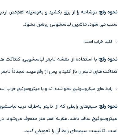
نحوه رﻓﻊ:
دوشاخه را از ﺑﺮق بکشید و به‌وسیله اهم‌متر، ارﺗ
سبب می شود، ﻣﺎﺷﯿﻦ لباسشویی روﺷﻦ نشود.
ﮐﻠﯿﺪ ﺧﺮاب اﺳﺖ.
نحوه رفع:
ﺑﺎ اﺳﺘﻔﺎده از ﻧﻘﺸﻪ ﺗﺎﯾﻤﺮ لباسشویی، ﮐﻨﺘﺎﮐﺖ ﻫﺎ
ﮐﻨﺘﺎﮐﺖ ﻫﺎي ﺗﺎﯾﻤﺮ را باز کنید و ﭘﺲ از رﻓﻊ ﻋﯿﺐ، مجدداً ﺗﺎﯾﻤﺮ
رابط‌ های ﻣﯿﮑﺮوﺳﻮﺋﯿﭻ ﻗﻄﻊ شده اند و ﯾﺎ ﻣﯿﮑﺮوﺳﻮﺋﯿﭻ ﺧﺮاب اﺳﺖ
نحوه رفع:
سیم‌های راﺑﻄﯽ ﮐﻪ از ﺗﺎﯾﻤﺮ به‌طرف درب لباسشویی 
ﻣﯿﮑﺮوﺳﻮﺋﯿﭻ ﺳﺎﻟﻢ ﺑﺎﺷﺪ، ﻋﻘﺮﺑﻪ اهم متر ﻣﻨﺤﺮف می‌شود. در 
اﺳﺖ، ﮐﺎﻓﯿﺴﺖ سیم‌های راﺑﻄ آن را ﺗﻌﻮﯾﺾ کنید.