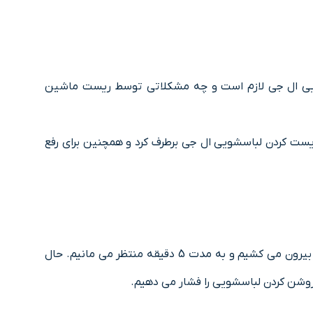
شویی ال جی لازم است و چه مشکلاتی توسط ریست ماشین
ست کردن لباسشویی ال جی برطرف کرد و همچنین برای رفع
ابتدا دکمه Power یا همان روشن/خاموش دستگاه را فشار داده و لباسشویی را خاموش می کنیم. سپس دوشاخه برق را از پریز بیرون می کشیم و به مدت 5 دقیقه منتظر می مانیم. حال