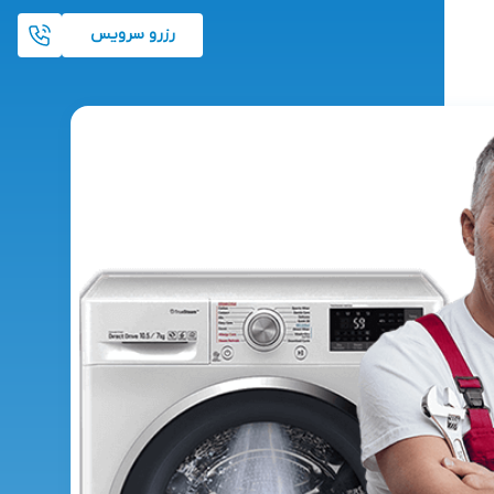
رزرو سرویس