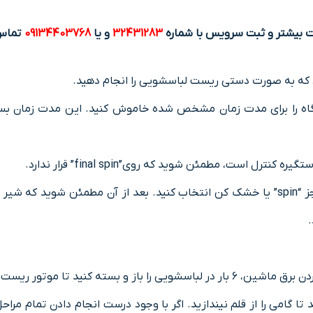
ت بیشتر و ثبت سرویس با شماره
32431283
و یا
09134403768
تماس
 که به صورت دستی ریست لباسشویی را انجام دهید.
است، مطمئن شوید که روی”final spin” قرار ندارد.
اگر در لباسشویی دکمه های کنترلی وجود دارد، حالتی را به جز “spin” یا خشک کن انتخاب کنی
.
ته کنید تا موتور ریست شود.
ید تا گامی را از قلم نیندازید. اگر با وجود درست انجام دادن تما