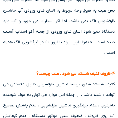
کند و استارت می خورد . اگر روشن می شود اما استارت نمی خورد
پس عیب به هیچ وجه مربوط به المان های ورودی آب ماشین
ظرفشویی آاگ نمی باشد. اما اگر استارت می خورد و آب وارد
دستگاه نمی شود المان های ورودی از جمله آکو استاپ آسیب
دیده است . معمولا این ایراد با ارور i10 در ظرفشویی ااگ همراه
است .
4-ظروف کثیف شسته می شود . علت چیست؟
کثیف شسته شدن توسط ماشین ظرفشویی دلایل متعددی می
تواند داشته باشد . از جمله این موارد می توان به مواد شوینده
نامرغوب ، عدم جرمگیری ماشین ظرفشویی ، عدم پاشش صحیح
آب روی ظروف ، ضعیف شدن موتور دستگاه ، عدم گرمایش