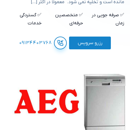
مانده است و تخلیه نمی شود. معمولا در اکثر […]
✅ صرفه جویی در
✅ متخصصین
✅ گستردگی
زمان
حرفه‌ای
خدمات
رزرو سرویس
09134403768