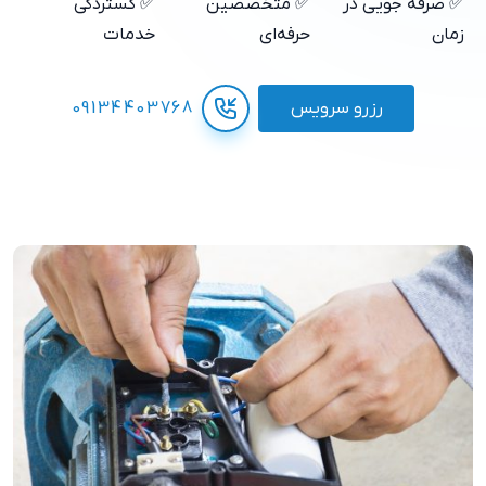
✅ صرفه جویی در
✅ متخصصین
✅ گستردگی
زمان
حرفه‌ای
خدمات
رزرو سرویس
09134403768