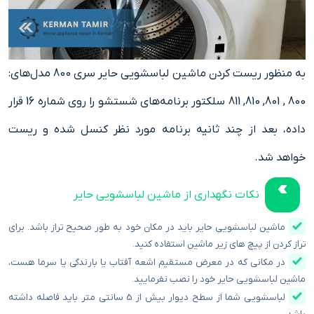
به منظور ریست کردن ماشین لباسشویی حایر سری 800 مدل‌های:
800 , 801, 810, 811 سلکتور برنامه‌های شستشو را روی شماره 16 قرار
داده، بعد از چند ثانیه برنامه مورد نظر کنسل شده و ریست
خواهد شد.
نکات نگهداری از ماشین لباسشویی حایر
ماشین لباسشویی حایر باید در مکان خود به طور صحیح تراز باشد. برای
تراز کردن از پیچ های زیر ماشین استفاده کنید.
در مکانی که در معرض مستقیم اشعه آفتاب یا بارندگی یا سرما هست،
ماشین لباسشویی حایر خود را نصب نفرمایید.
لباسشویی شما از سطح دیوار بیش از 5 سانتی متر باید فاصله داشته