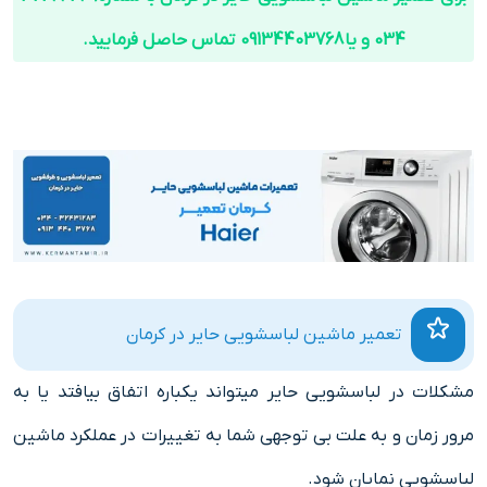
034 و یا 09134403768 تماس حاصل فرمایید.
تعمیر ماشین لباسشویی حایر در کرمان
مشکلات در لباسشویی حایر میتواند یکباره اتفاق بیافتد یا به
مرور زمان و به علت بی توجهی شما به تغییرات در عملکرد ماشین
لباسشویی نمایان شود.