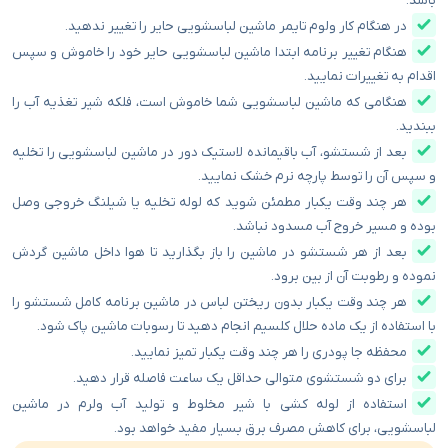
باشد.
در هنگام کار ولوم تایمر ماشین لباسشویی حایر را تغییر ندهید.
هنگام تغییر برنامه ابتدا ماشین لباسشویی حایر خود را خاموش و سپس
اقدام به تغییرات نمایید.
هنگامی که ماشین لباسشویی شما خاموش است، فلکه شیر تغذیه آب را
ببندید.
بعد از شستشو، آب باقیمانده لاستیک دور در ماشین لباسشویی را تخلیه
و سپس آن را توسط پارچه نرم خشک نمایید.
هر چند وقت یکبار مطمئن شوید که لوله تخلیه یا شیلنگ خروجی وصل
بوده و مسیر خروج آب مسدود نباشد.
بعد از هر شستشو در ماشین را باز بگذارید تا هوا داخل ماشین گردش
نموده و رطوبت آن از بین برود.
هر چند وقت یکبار بدون ریختن لباس در ماشین برنامه کامل شستشو را
با استفاده از یک ماده حلال کلسیم انجام دهید تا رسوبات ماشین پاک شود.
محفظه جا پودری را هر چند وقت یکبار تمیز نمایید.
برای دو شستشوی متوالی حداقل یک ساعت فاصله قرار دهید.
استفاده از لوله کشی با شیر مخلوط و تولید آب ولرم در ماشین
لباسشویی، برای کاهش مصرف برق بسیار مفید خواهد بود.