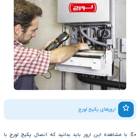
ارورهای پکیج لورچ
E0: با مشاهده این ارور باید بدانید که اتصال پکیج لورچ با