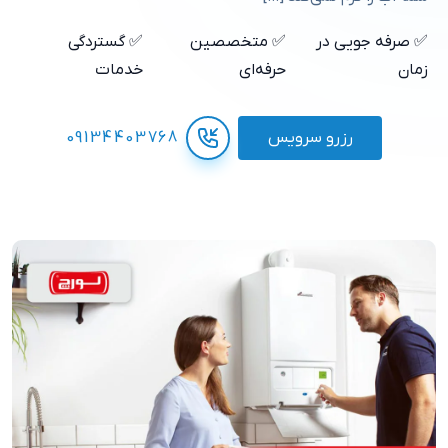
✅ صرفه جویی در
✅ متخصصین
✅ گستردگی
زمان
حرفه‌ای
خدمات
رزرو سرویس
09134403768