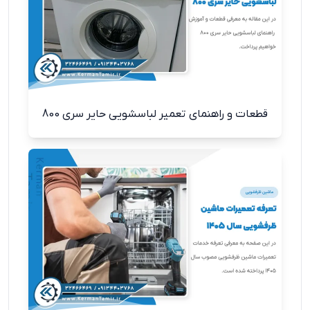
قطعات و راهنمای تعمیر لباسشویی حایر سری 800