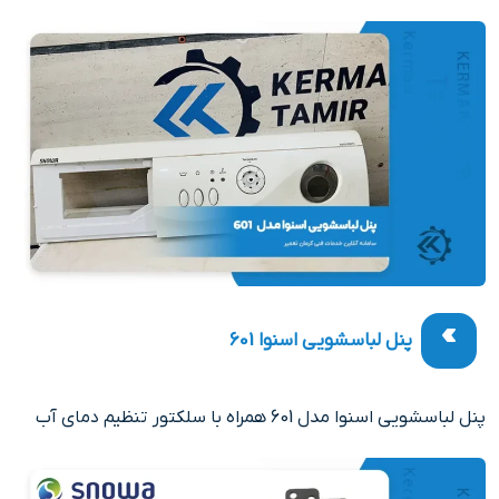
پنل لباسشویی اسنوا 601
پنل لباسشویی اسنوا مدل 601 همراه با سلکتور تنظیم دمای آب