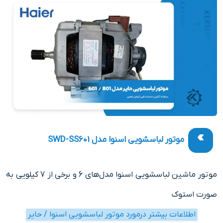
موتور لباسشویی اسنوا مدل SWD-SS601
موتور ماشین لباسشویی اسنوا مدل‌های 6 و برخی از 7 کیلویی به
صورت استوک
اطلاعات بیشتر درمورد موتور لباسشویی اسنوا / حایر