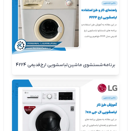
برنامه شستشوی ماشین لباسشویی ارج قدیمی 4224