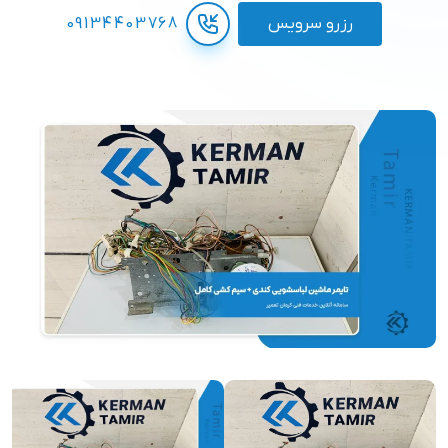
رزرو سرویس
09134403768