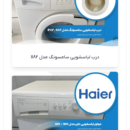
درب لباسشویی سامسونگ مدل 1182