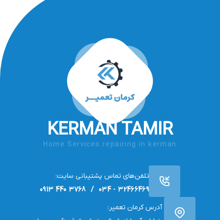
KERMAN TAMIR
Home Services repairing in kerman
تلفن‌های تماس پشتیبانی سایت:
32466469 - 034 / 3768 440 0913
آدرس کرمان تعمیر: