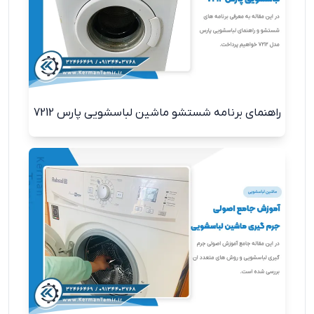
راهنمای برنامه شستشو ماشین لباسشویی پارس 7212