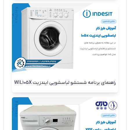
راهنمای برنامه شستشو لباسشویی ایندزیت WIL105X