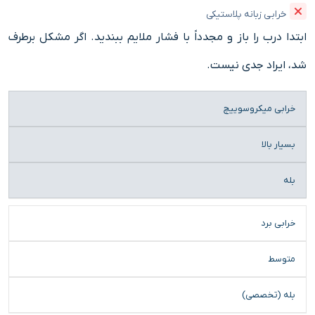
خرابی زبانه پلاستیکی
ابتدا درب را باز و مجدداً با فشار ملایم ببندید. اگر مشکل برطرف
شد، ایراد جدی نیست.
علت
میزان
نیاز به
خرابی میکروسوییچ
احتمالی
شیوع
تعمیرکار
بسیار بالا
بله
خرابی برد
متوسط
بله (تخصصی)