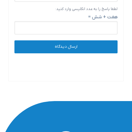
لطفا پاسخ را به عدد انگلیسی وارد کنید:
هفت + شش =