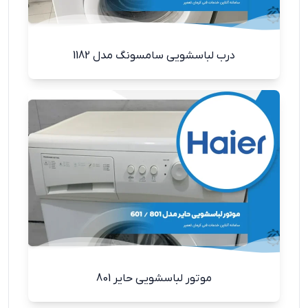
درب لباسشویی سامسونگ مدل 1182
موتور لباسشویی حایر 801