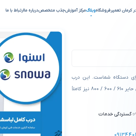
ر کرمان تعمیر
فروشگاه
وبلاگ
مرکز آموزش
جذب متخصص
درباره ما
ارتباط با ما
ین فابریک برای دستگاه شماست. این درب
به‌صورت فابریک و استوک سالم موجود بوده و با مدل‌های حایر 610 / 600 / 800 نیز کاملاً
 گستردگی خدمات
0913440