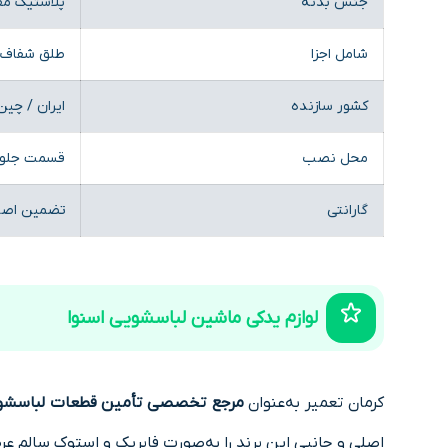
جنس بدنه
پلاستیک مق
شامل اجزا
طلق شفاف، 
کشور سازنده
ایران / چین
محل نصب
قسمت جلوی
گارانتی
تضمین اصال
لوازم یدکی ماشین لباسشویی اسنوا
کرمان تعمیر به‌عنوان
مرجع تخصصی تأمین قطعات لباسشویی
اصلی و جانبی این برند را به‌صورت فابریک و استوک سالم عر