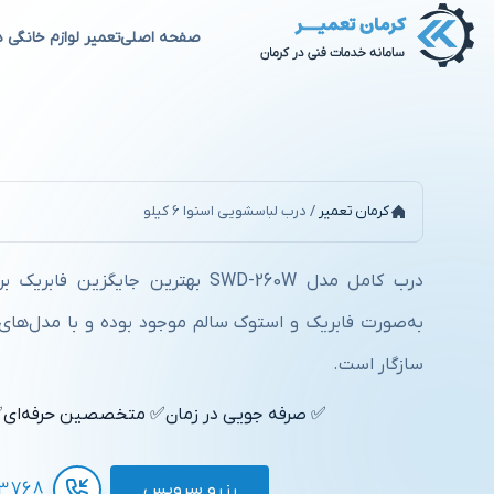
صفحه اصلی
تعمیر لوازم خانگی د
درب لباسشویی اسنوا 6 کیلو
کرمان تعمیر
/
درب لباسشویی اسنوا 6 کیلو
درب کامل مدل SWD-260W بهترین جایگز
سازگار است.
✅ صرفه جویی در زمان
✅ متخصصین حرفه‌ای
✅
رزرو سرویس
3768