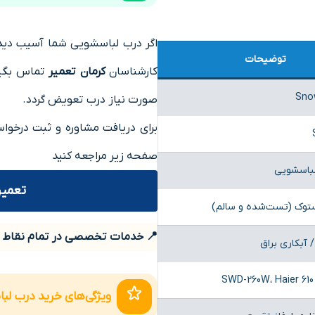
اگر درب لباسشویی شما آسیب دیده
توضیحات
کارشناسان
کرمان تعمیر
تماس بگیری
Sno
صورت نیاز درب تعویض گردد.
برای دریافت مشاوره و ثبت درخوا
صفحه زیر مراجعه کنید
لباسشویی
تعمیر
ستوک (تست‌شده و سالم)
📍 خدمات تخصصی در تمام نقاط ش
 آبکاری براق
SWD-260W، Haier 610 
ویژگی‌های خرید درب لباسشویی اسنوا 