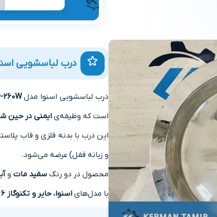
درب لباسشویی اسنوا 6 کیلو 
درب لباسشویی اسنوا مدل
-260W
است که وظیفه‌ی
ایمنی در حین ش
این درب با بدنه فلزی و قاب پلاست
و زبانه قفل) عرضه می‌شود.
محصول در دو رنگ
سفید مات
و
آب
با مدل‌های
اسنوا، حایر و تکنوگاز ۶ تا ۸ کیلویی