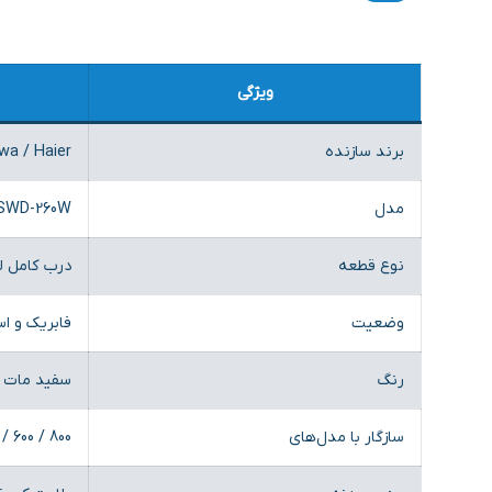
ویژگی
برند سازنده
wa / Haier
مدل
SWD-260W
نوع قطعه
درب کامل 
وضعیت
فابریک و ا
رنگ
سفید مات /
سازگار با مدل‌های
/ 600 / 800