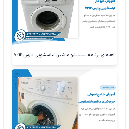
راهنمای برنامه شستشو ماشین لباسشویی پارس 7212