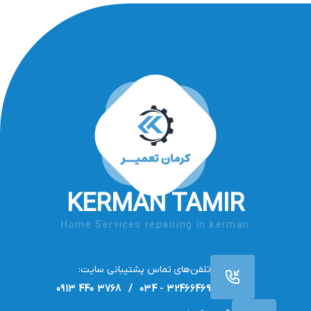
KERMAN TAMIR
Home Services repairing in kerman
تلفن‌های تماس پشتیبانی سایت:
32466469 - 034 / 3768 440 0913