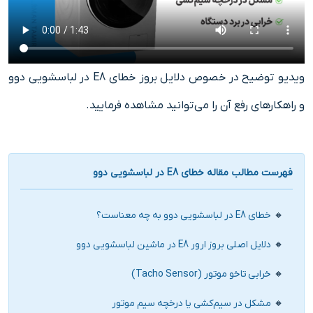
ویدیو توضیح در خصوص دلایل بروز خطای E8 در لباسشویی دوو
و راهکارهای رفع آن را می‌توانید مشاهده فرمایید.
فهرست مطالب مقاله خطای E8 در لباسشویی دوو
خطای E8 در لباسشویی دوو به چه معناست؟
دلایل اصلی بروز ارور E8 در ماشین لباسشویی دوو
خرابی تاخو موتور (Tacho Sensor)
مشکل در سیم‌کشی یا درخچه سیم موتور