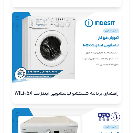
راهنمای برنامه شستشو لباسشویی ایندزیت WIL105X