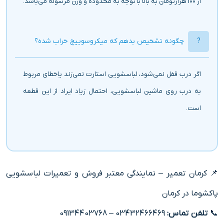
از 100 هزارتومان به بالا با توجه به محدوده و وزن مرسوله می‌باشد.
چگونه تشخیص بدهم که میکروسوییچ خراب شده؟
اگر درب قفل نمی‌شود، لباسشویی استارت نمی‌زند یاخطای مربوط
به درب روی ماشین لباسشویی، احتمال زیاد ایراد از این قطعه
است.
📌 کرمان تعمیر – نمایندگی معتبر فروش و تعمیرات لباسشویی
پاکشوما در کرمان
📞
تلفن تماس:
03432466469 – 09134403768