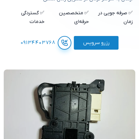
✅ صرفه جویی در
✅ متخصصین
✅ گستردگی
زمان
حرفه‌ای
خدمات
رزرو سرویس
09134403768