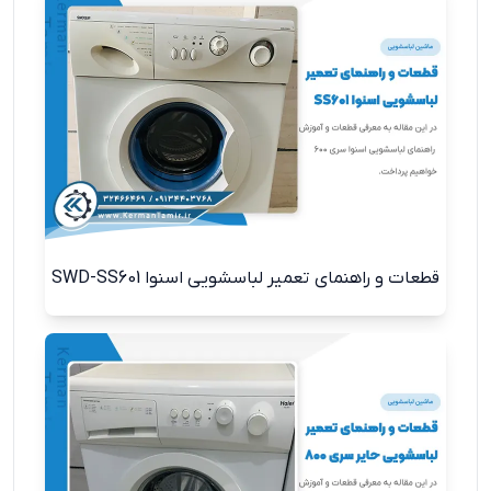
قطعات و راهنمای تعمیر لباسشویی اسنوا SWD-SS601