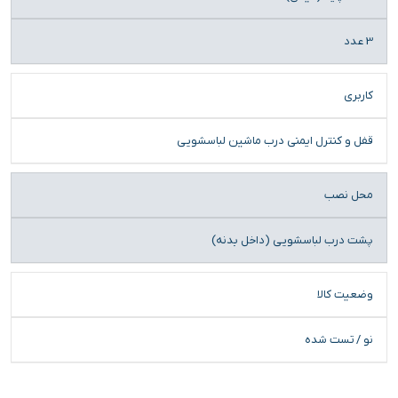
3 عدد
کاربری
قفل و کنترل ایمنی درب ماشین لباسشویی
محل نصب
پشت درب لباسشویی (داخل بدنه)
وضعیت کالا
نو / تست شده