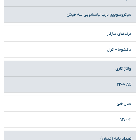
محصول
میکروسوییچ درب لباسشویی سه فیش
برندهای سازگار
پاکشوما – کرال
ولتاژ کاری
220V AC
مدل فنی
MS002
تعداد پایه (فیش)