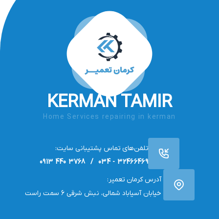
KERMAN TAMIR
Home Services repairing in kerman
تلفن‌های تماس پشتیبانی سایت:
32466469 - 034 / 3768 440 0913
آدرس کرمان تعمیر:
خیابان آسیاباد شمالی، نبش شرقی 6 سمت راست