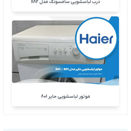
درب لباسشویی سامسونگ مدل 1182
موتور لباسشویی حایر 801