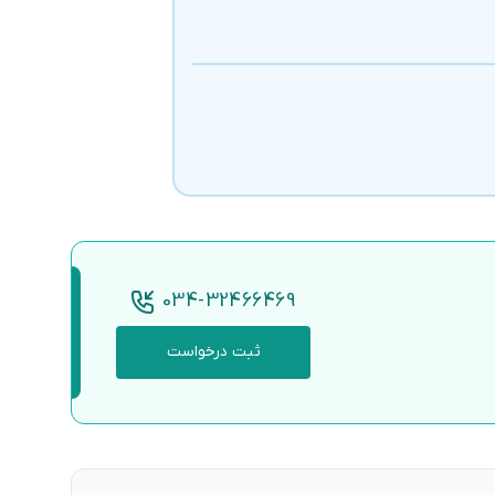
034-32466469
ثبت درخواست