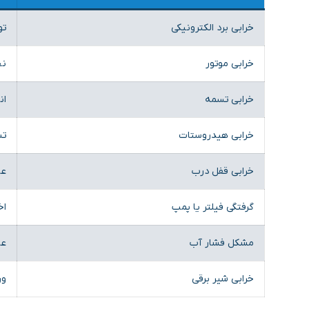
خرابی برد الکترونیکی
تو
خرابی موتور
نچ
خرابی تسمه
ان
خرابی هیدروستات
تش
خرابی قفل درب
عد
گرفتگی فیلتر یا پمپ
اخ
مشکل فشار آب
عد
خرابی شیر برقی
ور