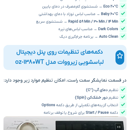
Eco 20°C
→ شستشوی کم‌مصرف در دمای پایین
Baby 60°C
→ مناسب لباس نوزاد با دمای بهداشتی
Rapid 59 Min / 30 Min / 14 Min
→ شستشوی سریع
Dark Colors
→ مناسب لباس‌های تیره
Auto Clean
→ برنامه جرم‌گیری دیگ
دکمه‌های تنظیمات روی پنل دیجیتال
لباسشویی زیرووات مدل oz-1380WT
در قسمت نمایشگر سمت راست، امکان تنظیم موارد زیر وجود دارد:
تنظیم
دمای آب (°C)
تنظیم
دور خشک‌کن (Spin)
انتخاب گزینه‌های تکمیلی از طریق دکمه
Options
دکمه
Start / Pause
برای شروع یا توقف برنامه