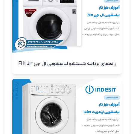
راهنمای برنامه شستشو لباسشویی ال جی FH2J3