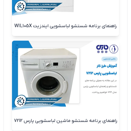
راهنمای برنامه شستشو لباسشویی ایندزیت WIL105X
راهنمای برنامه شستشو ماشین لباسشویی پارس 7212