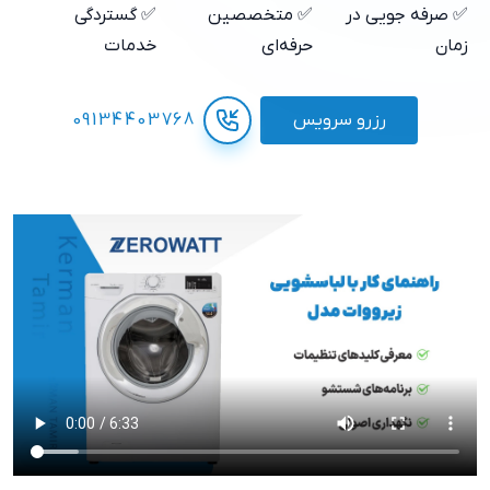
✅ صرفه جویی در
✅ متخصصین
✅ گستردگی
زمان
حرفه‌ای
خدمات
رزرو سرویس
09134403768