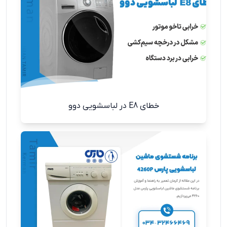
خطای E8 در لباسشویی دوو