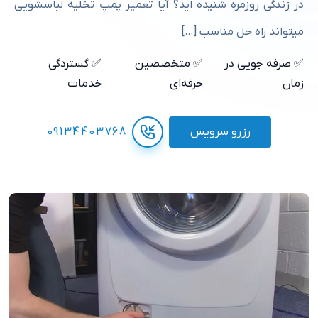
در زندگی روزمره شنیده اید؟ آیا تعمیر پمپ تخلیه لباسشویی
میتواند راه حل مناسب […]
✅ صرفه جویی در
✅ متخصصین
✅ گستردگی
زمان
حرفه‌ای
خدمات
رزرو سرویس
09134403768