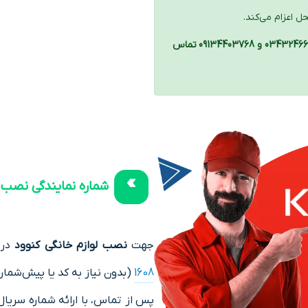
 اعزام می‌کند.
جهت تعمیر لباسشویی کنوود در کرمان با شماره تلفن‌های: 03432466469 و 09134403768 تماس
شماره نمایندگی نصب 
جهت
نصب لوازم خانگی کنوود
در 
1608
(بدون نیاز به کد یا پیش‌شم
پس از تماس، با ارائه شماره سریال