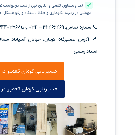
انجام مشاوره تلفنی و آنلاین قبل از ثبت درخواست تع
آموزشی در زمینه نگهداری و حفظ دستگاه و رفع مشکل اح
📞 شماره تماس: 32466469 – 034 و یا 09134403768
اسناد رسمی
مسیریابی کرمان تعمیر در
مسیریابی کرمان تعمیر در