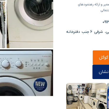
میر و ارائه رهنمودهای
تمالی
📍 آدرس تعمیرگاه: کرمان، خیابان آسیاباد شمالی، شرقی 6 جنب دفترخانه
 گوگل
 نشان