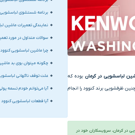
برنامه شستشوی لباسشویی کنوود  Electronic
نمایندگی تعمیرات ماشین لب
سوالات متداول در مورد تعمی
چرا ماشین لباسشویی کنوود 
چگونه میتوان بوی بد ماشین 
علت توقف ناگهانی لباسشوی
ین لباسشویی در کرمان
بوده که
ن ظرفشویی برند کنوود را انجام
آیا می‌توانم خودم تسمه پول
آیا قطعات لباسشویی کنوود ق
یی در کرمان، سرویسکاران خود در