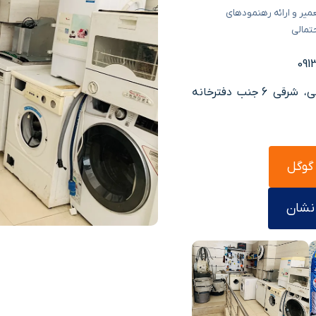
میر و ارائه رهنمودهای
تمالی
📍 آدرس تعمیرگاه: کرمان، خیابان آسیاباد شمالی، شرقی 6 جنب دفترخانه
 گوگل
 نشان