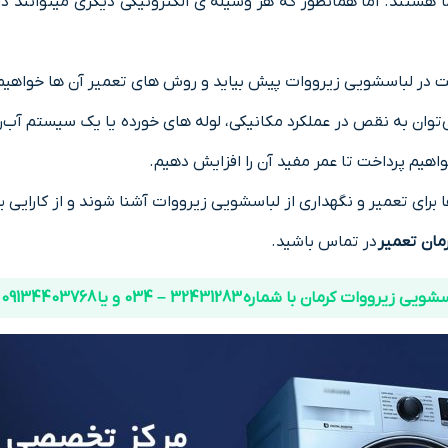
ا هستند. اما همانطور که هر وسیله ی الکترونیکی دیگری میتوانند
ست در لباسشویی زیرووات پیش بیاید و روش های تعمیر آن ها خواهیم
‌توان به نقص در عملکرد مکانیکی، لوله های خورده یا یک سیستم آب
یم پرداخت تا عمر مفید آن را افزایش دهیم.
 برای تعمیر و نگهداری از لباسشویی‌ زیرووات آشنا شوند و از کارایی ب
مان تعمیر
در تماس باشید.
ا شماره 32431283 – 034 و یا 09134403768 تماس حاصل فرمایید.