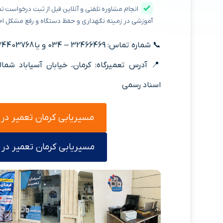
انجام مشاوره تلفنی و آنلاین قبل از ثبت درخواست تع
آموزشی در زمینه نگهداری و حفظ دستگاه و رفع مشکل اح
📞 شماره تماس: 32466469 – 034 و یا 09134403768
اسناد رسمی
مسیریابی کرمان تعمیر در
مسیریابی کرمان تعمیر در