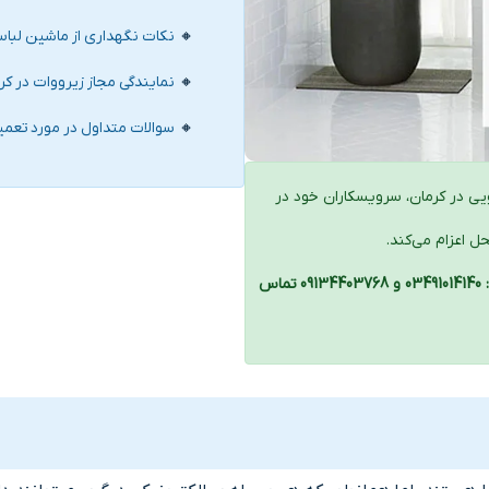
نکات نگهداری از ماشین لبا
نمایندگی مجاز زیرووات در کر
سوالات متداول در مورد تعم
یی در کرمان، سرویسکاران خود در
 اعزام می‌کند.
جهت تعمیر ماشین لباسشویی زیرووات کرمان با شماره تلفن‌های: 03491014140 و 09134403768 تماس