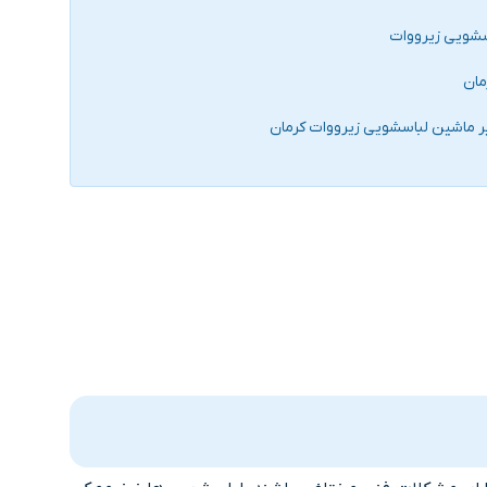
سشویی زیرووات
مان
یر ماشین لباسشویی زیرووات کرمان