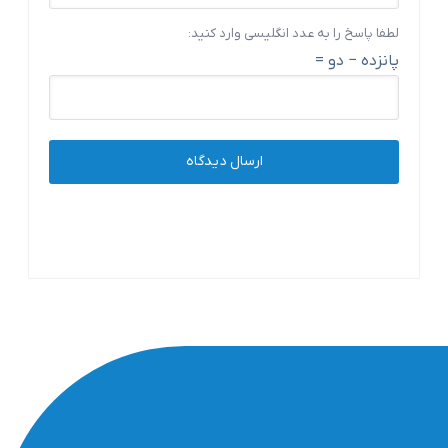
لطفا پاسخ را به عدد انگلیسی وارد کنید:
پانزده − دو =