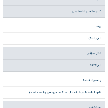
تایمر ماشین لباسشویی
برند
ارج (ARJ)
مدل سازگار
ارج 4224
وضعیت قطعه
فابریک استوک (باز شده از دستگاه، سرویس و تست شده)
سیم‌کشی