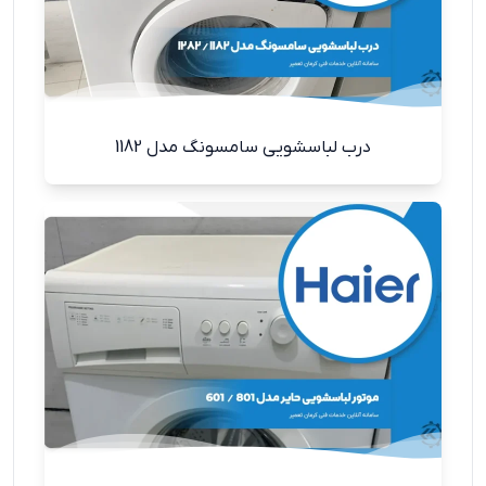
درب لباسشویی سامسونگ مدل 1182