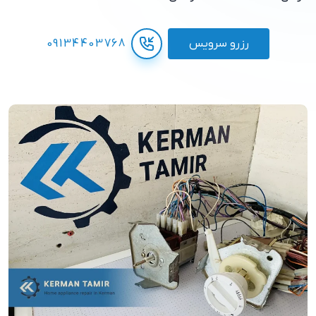
رزرو سرویس
09134403768