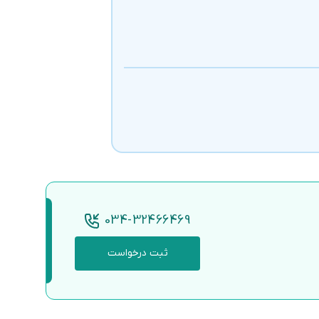
034-32466469
ثبت درخواست