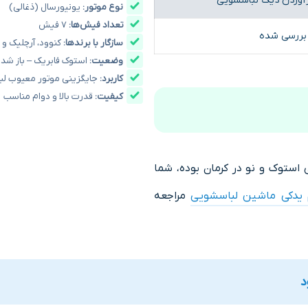
آوردن دیگ لباسشویی
نوع موتور:
یونیورسال (ذغالی)
تعداد فیش‌ها:
۷ فیش
 بررسی شده
سازگار با برندها:
کنوود، آرچلیک و
وضعیت:
استوک فابریک – باز شده
کاربرد:
جایگزینی موتور معیوب ل
کیفیت:
قدرت بالا و دوام مناسب
استوک و نو در کرمان بوده، شما
م یدکی ماشین لباسشویی
مراجعه
د