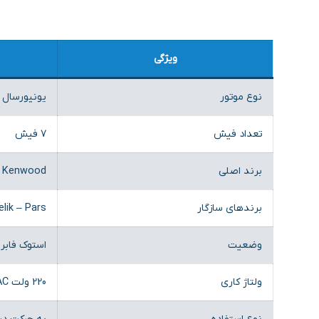
ویژگی
نوع موتور
یونیورسال 
تعداد فیش
۷ فیش
برند اصلی
Kenwood
برندهای سازگار
elik – Pars
وضعیت
استوک فابر
ولتاژ کاری
220 ولت AC