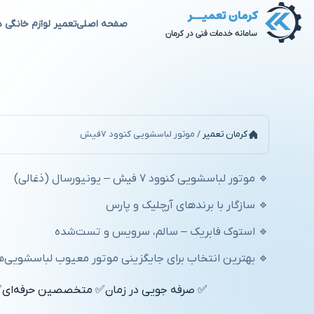
صفحه اصلی
تعمیر لوازم خانگی د
موتور لباسشویی کنوود 7فیش
کرمان تعمیر
/
موتور لباسشویی کنوود 7فیش
🔹 موتور لباسشویی کنوود ۷ فیش – یونیورسال (ذغالی)
🔹 سازگار با برندهای آرچلیک و پارس
🔹 استوک فابریک – سالم، سرویس و تست‌شده
🔹 بهترین انتخاب برای جایگزینی موتور معیوب لباسشویی‌
✅ صرفه جویی در زمان
✅ متخصصین حرفه‌ای
✅