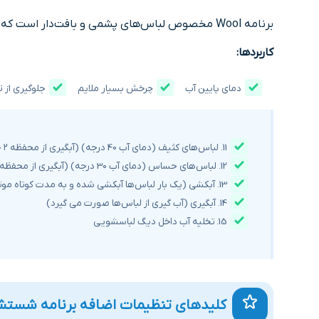
برنامه Wool مخصوص لباس‌های پشمی و بافت‌دار است که در صورت شستشوی نامناسب، دچار آب‌رفتگی یا تغییر شکل می‌شوند.
کاربردها:
دمای پایین آب
چرخش بسیار ملایم
جلوگیری از
11. لباس‌های کثیف (دمای آب 40 درجه) (آبگیری از محفظه ۲ جاپودری)
12. لباس‌های حساس (دمای آب 30 درجه) (آبگیری از محفظه ۲ جاپودری)
13. آبکشی (یک بار لباس‌ها آبکشی شده و به مدت کوتاه موتور کار کرده و تخلیه و دور خشک کن میزند)
14. آبگیری (آب گیری از لباس‌ها صورت می گیرد)
15. تخلیه آب داخل دیگ لباسشویی
کلیدهای تنظیمات اضافه برنامه شستشوی