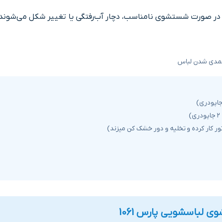
 نمدی شدن لباس
 لباسشویی پارس 1061